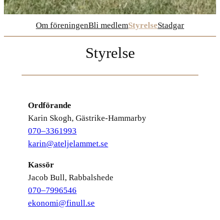
Om föreningen
Bli medlem
Styrelse
Stadgar
Styrelse
Ordförande
Karin Skogh, Gästrike-Hammarby
070–3361993
karin@ateljelammet.se
Kassör
Jacob Bull, Rabbalshede
070–7996546
ekonomi@finull.se