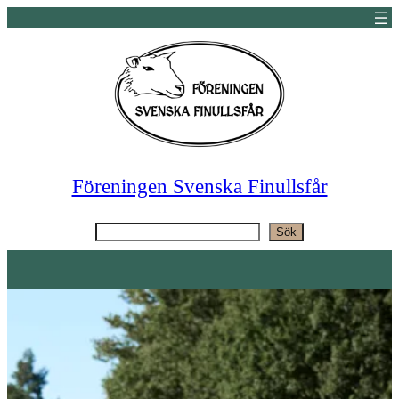
Hoppa
till
innehåll
Föreningen Svenska Finullsfår
Sök
Sök