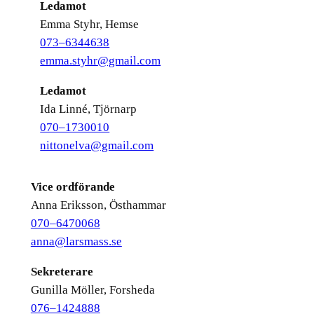
Ledamot
Emma Styhr, Hemse
073–6344638
emma.styhr@gmail.com
Ledamot
Ida Linné, Tjörnarp
070–1730010
nittonelva@gmail.com
Vice ordförande
Anna Eriksson, Östhammar
070–6470068
anna@larsmass.se
Sekreterare
Gunilla Möller, Forsheda
076–1424888