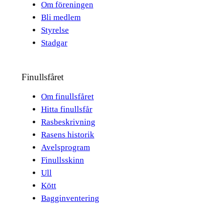
Om föreningen
Bli medlem
Styrelse
Stadgar
Finullsfåret
Om finullsfåret
Hitta finullsfår
Rasbeskrivning
Rasens historik
Avelsprogram
Finullsskinn
Ull
Kött
Bagginventering