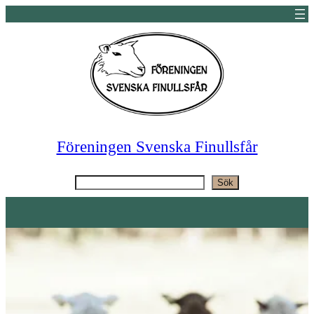
Hoppa
till
innehåll
Föreningen Svenska Finullsfår
Sök
Sök