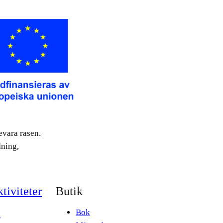
evara rasen.
dning,
tiviteter
Butik
g
Bok