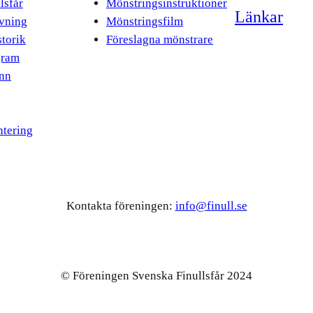
llsfår
Mönstringsinstruktioner
Länkar
vning
Mönstringsfilm
storik
Föreslagna mönstrare
gram
inn
tering
Kontakta föreningen:
info@finull.se
© Föreningen Svenska Finullsfår 2024