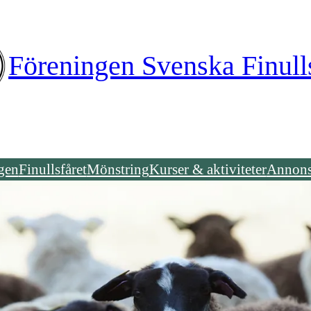
Föreningen Svenska Finull
gen
Finullsfåret
Mönstring
Kurser & aktiviteter
Annons