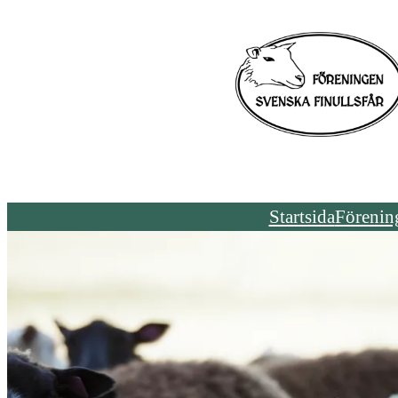
Hoppa
till
innehåll
Startsida
Förenin