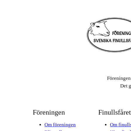
Föreningen 
Det g
Föreningen
Finullsfåret
Om föreningen
Om finulls