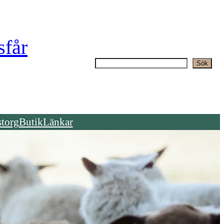
sfår
S
Sök
ö
k
torg
Butik
Länkar