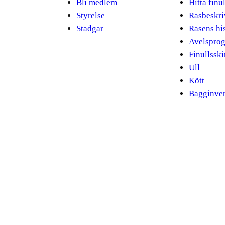
Bli medlem
Hitta finu
Styrelse
Rasbeskri
Stadgar
Rasens hi
Avelspro
Finullssk
Ull
Kött
Bagginven